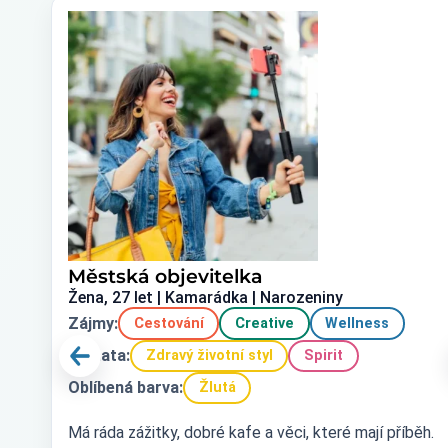
Městská objevitelka
Žena, 27 let | Kamarádka | Narozeniny
Zájmy:
Cestování
Creative
Wellness
Témata:
Zdravý životní styl
Spirit
Oblíbená barva:
Žlutá
Má ráda zážitky, dobré kafe a věci, které mají příběh.