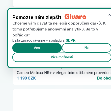
Givaro
×
Dárek pro kamarádku
Pomozte nám zlepšit
Navrženo na základě informací v profilu
Chceme vám dávat ta nejlepší doporučení dárků. K
tomu potřebujeme anonymní analytiku. Je to v
pořádku?
Data zpracováváme v souladu s
GDPR
.
Ano
Ne
Více možností
Chytré hodinky CARNEO Matrixx HR+ stříb
Všechna data vaší aktivity Moderní fitness smart hodi
Carneo Matrixx HR+ v elegantním stříbrném proveden
1 190 CZK
Do obc
disponují kulatým Super HD…