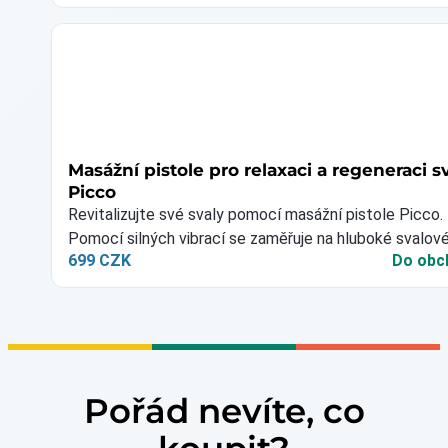
Masážní pistole pro relaxaci a regeneraci s
Picco
Revitalizujte své svaly pomocí masážní pistole Picco.
Pomocí silných vibrací se zaměřuje na hluboké svalov
699 CZK
Do obc
napětí a nabízí…
Pořád nevíte, co