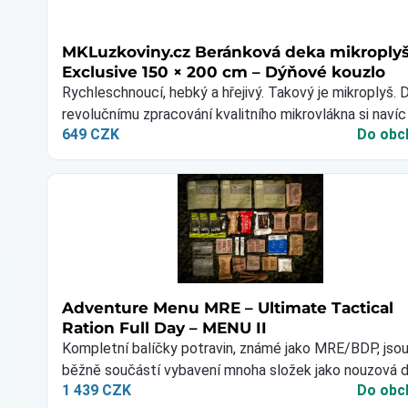
MKLuzkoviny.cz Beránková deka mikroply
Exclusive 150 × 200 cm – Dýňové kouzlo
Rychleschnoucí, hebký a hřejivý. Takový je mikroplyš. 
revolučnímu zpracování kvalitního mikrovlákna si navíc
649 CZK
Do obc
oddychnete od alergií a…
Adventure Menu MRE – Ultimate Tactical
Ration Full Day – MENU II
Kompletní balíčky potravin, známé jako MRE/BDP, jso
běžně součástí vybavení mnoha složek jako nouzová 
1 439 CZK
Do obc
potravin pro použití…