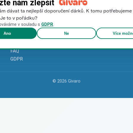
Givaro
te nám zlepšit
m dávat ta nejlepší doporučení dárků. K tomu potřebujem
Navigace
 Je to v pořádku?
ováváme v souladu s
GDPR
.
Blog
Ano
Ne
Více možno
O nás
Kontakt
FAQ
GDPR
© 2026 Givaro