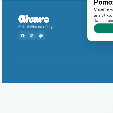
Pomoz
Chceme vá
Givaro
analytiku.
Data zprac
Kalkulačka na dárky