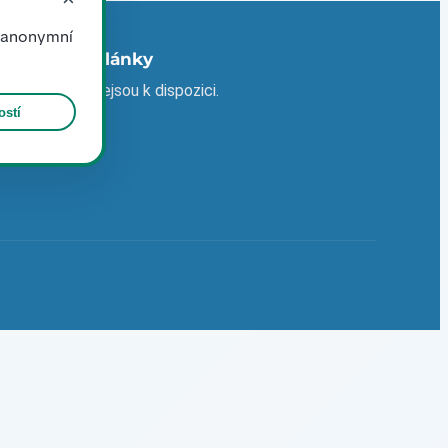
e anonymní
Nejnovější články
Žádné články nejsou k dispozici.
stí